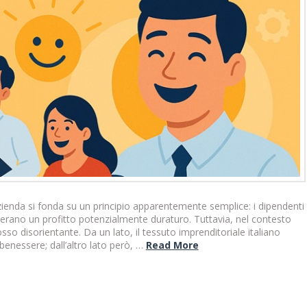
 azienda si fonda su un principio apparentemente semplice: i dipendenti
generano un profitto potenzialmente duraturo. Tuttavia, nel contesto
osso disorientante. Da un lato, il tessuto imprenditoriale italiano
enessere; dall’altro lato però, …
Read More