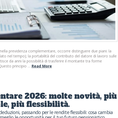
 nella previdenza complementare, occorre distinguere due piani: la
to nel tempo); la portabilità del contributo del datore di lavoro sulle
tisce da anni la possibilità di trasferire il montante tra forme
. Questo principio …
Read More
tare 2026: molte novità, più
e, più flessibilità.
duzioni, passando per le rendite flessibili: cosa cambia
 meglio le opportunità per il tuo futuro pensionistico.