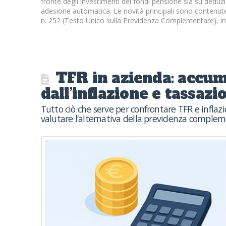
fronte degli investimenti dei fondi pensione sia su deduzi
adesione automatica. Le novità principali sono contenute 
n. 252 (Testo Unico sulla Previdenza Complementare), i
TFR in azienda: accum
dall’inflazione e tassazi
Tutto ciò che serve per confrontare TFR e inflazi
valutare l’alternativa della previdenza comple