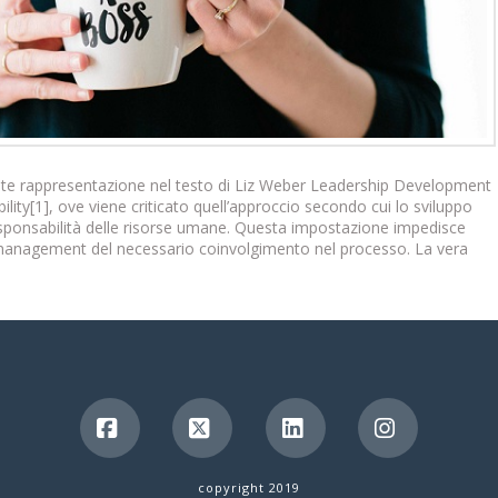
nte rappresentazione nel testo di Liz Weber Leadership Development
lity[1], ove viene criticato quell’approccio secondo cui lo sviluppo
esponsabilità delle risorse umane. Questa impostazione impedisce
 management del necessario coinvolgimento nel processo. La vera
Facebook
X
LinkedIn
Instagra
copyright 2019