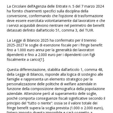
La Circolare dell’Agenzia delle Entrate n. 5 del 7 marzo 2024
ha fornito chiarimenti specifici sulla disciplina della
conversione, confermando che l’opzione di trasformazione
deve essere esercitata volontariamente dal lavoratore e che
i servizi acquisibili devono rientrare nel perimetro dei benefit
detassati definito dall’articolo 51, comma 3, del TUIR.
La Legge di Bilancio 2025 ha confermato per il triennio
2025-2027 le soglie di esenzione fiscale per i fringe benefit:
fino a 1.000 euro annui per la generalità dei lavoratori
dipendenti e fino a 2.000 euro per i dipendenti con figli
fiscalmente a carico
[1]
.
Questa differenziazione, stabilita dall’articolo 1, comma 48,
della Legge di Bilancio, risponde alla logica di sostegno alle
famiglie e rappresenta un elemento strategico per la
personalizzazione delle politiche di welfare aziendale in
funzione della composizione demografica della popolazione
aziendale. Attenzione però al
superamento delle soglie,
poiché comporta conseguenze fiscali significative secondo il
principio del “tutto o niente”: ossia se il valore totale dei
fringe benefit supera la soglia prevista (1.000 o 2.000 euro),
l’intero importo diventa imponibile e sarà soggetto a