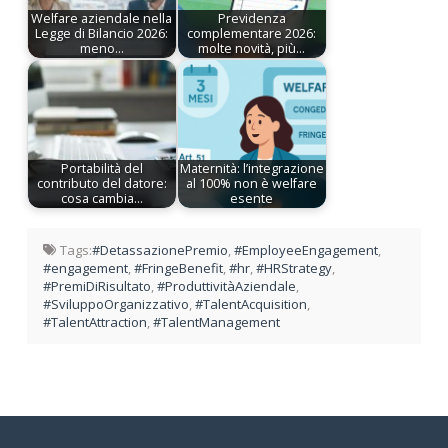
Welfare aziendale nella
Previdenza
Legge di Bilancio 2026:
complementare 2026:
meno…
molte novità, più…
Portabilità del
Maternità: l’integrazione
contributo del datore:
al 100% non è welfare
cosa cambia…
esente
Tags:
#DetassazionePremio
,
#EmployeeEngagement
,
#engagement
,
#FringeBenefit
,
#hr
,
#HRStrategy
,
#PremiDiRisultato
,
#ProduttivitàAziendale
,
#SviluppoOrganizzativo
,
#TalentAcquisition
,
#TalentAttraction
,
#TalentManagement