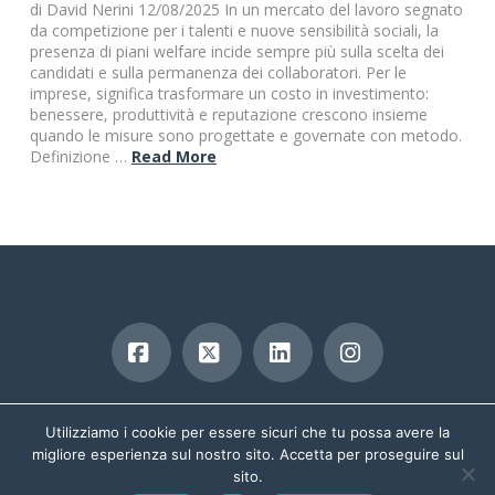
di David Nerini 12/08/2025 In un mercato del lavoro segnato
da competizione per i talenti e nuove sensibilità sociali, la
presenza di piani welfare incide sempre più sulla scelta dei
candidati e sulla permanenza dei collaboratori. Per le
imprese, significa trasformare un costo in investimento:
benessere, produttività e reputazione crescono insieme
quando le misure sono progettate e governate con metodo.
Definizione …
Read More
Facebook
X
LinkedIn
Instagram
copyright 2019
Utilizziamo i cookie per essere sicuri che tu possa avere la
migliore esperienza sul nostro sito. Accetta per proseguire sul
sito.