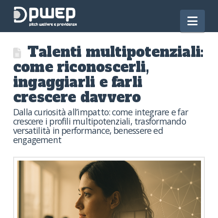
Nav
Talenti multipotenziali:
come riconoscerli,
ingaggiarli e farli
crescere davvero
Dalla curiosità all’impatto: come integrare e far
crescere i profili multipotenziali, trasformando
versatilità in performance, benessere ed
engagement