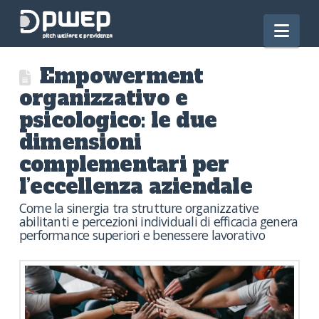
Nav
Empowerment
organizzativo e
psicologico: le due
dimensioni
complementari per
l’eccellenza aziendale
Come la sinergia tra strutture organizzative
abilitanti e percezioni individuali di efficacia genera
performance superiori e benessere lavorativo